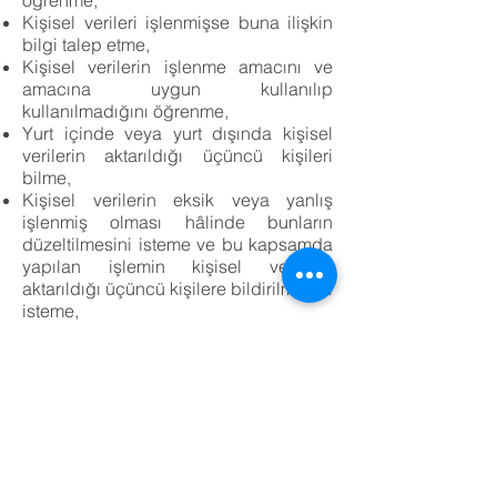
öğrenme,
Kişisel verileri işlenmişse buna ilişkin
bilgi talep etme,
Kişisel verilerin işlenme amacını ve
amacına uygun kullanılıp
kullanılmadığını öğrenme,
Yurt içinde veya yurt dışında kişisel
verilerin aktarıldığı üçüncü kişileri
bilme,
Kişisel verilerin eksik veya yanlış
işlenmiş olması hâlinde bunların
düzeltilmesini isteme ve bu kapsamda
yapılan işlemin kişisel verilerin
aktarıldığı üçüncü kişilere bildirilmesini
isteme,
6698 sayılı Kanun ve ilgili diğer kanun
hükümlerine uygun olarak işlenmiş
olmasına rağmen, işlenmesini
gerektiren sebeplerin ortadan kalkması
hâlinde kişisel verilerin silinmesini
veya yok edilmesini isteme ve bu
kapsamda yapılan işlemin kişisel
verilerin aktarıldığı üçüncü kişilere